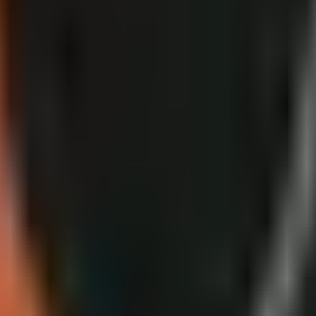
an 200 créditos y los videos con avatar cuestan 400 créditos. El plan S
 creador. GoFaceless usa IA para generar guiones, voces en off, visuale
, voiceover, AI-generated visuals, animated captions, and background 