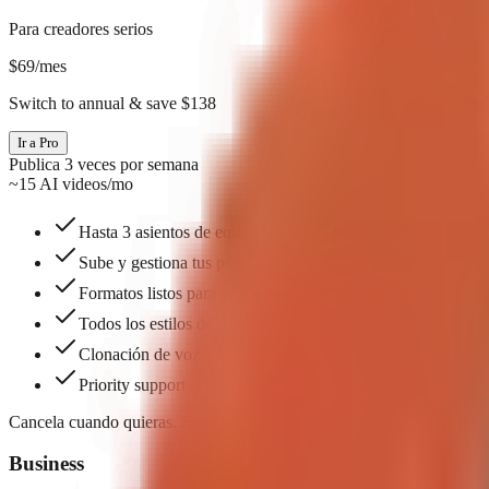
Para creadores serios
$
69
/mes
Switch to annual & save $138
Ir a Pro
Publica 3 veces por semana
~15 AI videos/mo
Hasta 3 asientos de equipo
Sube y gestiona tus propias imágenes y videos
Formatos listos para usar que puedes crear con un clic — e
Todos los estilos de subtítulos
Clonación de voz
Priority support and workflow guidance
Cancela cuando quieras. Sin contratos.
Business