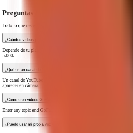
Preguntas frecuentes
Todo lo que necesitas saber sobre GoFaceless.
¿Cuántos videos puedo crear por mes?
Depende de tu plan y tipo de video. Los videos generados por IA cuest
5.000.
¿Qué es un canal de YouTube sin rostro?
Un canal de YouTube sin rostro crea contenido sin mostrar la cara del
aparecer en cámara.
¿Cómo crea videos GoFaceless?
Enter any topic and GoFaceless AI generates a complete video: script
¿Puedo usar mi propia voz?