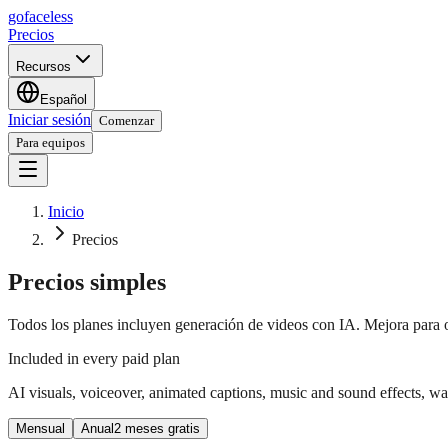
go
faceless
Precios
Recursos
Español
Iniciar sesión
Comenzar
Para equipos
Inicio
Precios
Precios simples
Todos los planes incluyen generación de videos con IA. Mejora para o
Included in every paid plan
AI visuals, voiceover, animated captions, music and sound effects, wa
Mensual
Anual
2 meses gratis