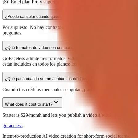
¡Sí! En el plan Pro y superiores, puedes clonar tu propia voz o descri
¿Puedo cancelar cuando quiera?
Por supuesto. No hay contratos ni cargos por cancelación. Puedes can
preguntas.
¿Qué formatos de video son compatibles?
GoFaceless admite tres formatos: videos sin rostro con visuales gene
están incluidos en todos los planes; los formatos AI Creator y UGC r
¿Qué pasa cuando se me acaban los créditos?
Cuando tus créditos mensuales se agotan, puedes mejorar a un plan sup
What does it cost to start?
Starter is $29/month and lets you publish a video a week. Pick the plan
go
faceless
Intent-to-production AI video creation for short-form social teams.