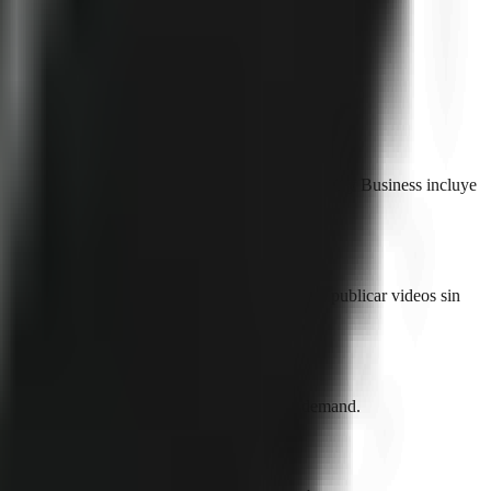
tarter incluye 500 créditos/mes, Pro incluye 1.500 y Business incluye
s y subtítulos automáticamente, para que puedas publicar videos sin
music. Timing varies by format, footage, and demand.