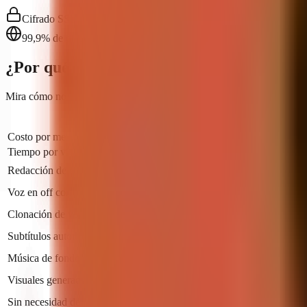
Cifrado SSL
99,9% de disponibilidad
¿Por qué GoFaceless?
Mira cómo nos comparamos con contratar un editor o hacerlo tú mism
go
faceless
Co
Costo por mes
Desde $29
$1
Tiempo por video
Live production progress
2–5
Redacción de guion
Voz en off con IA
Clonación de voz
Pro+
Subtítulos automáticos
Música de fondo
Visuales generados por IA
Pro+
Sin necesidad de habilidades de edición