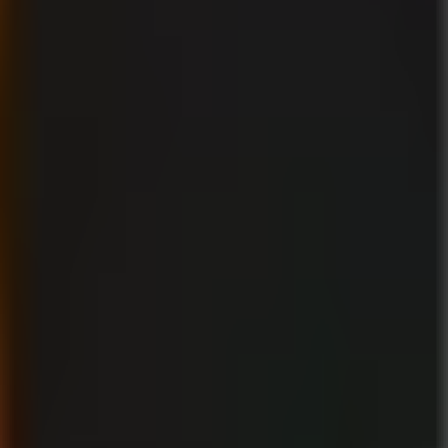
o.
ntratar un editor
Hacerlo tú mismo
.500–3.000
Gratis (tu tiempo)
 días
4–8 horas