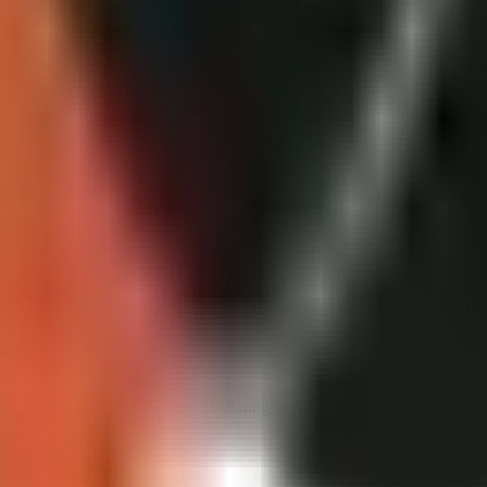
bir la voz ideal para tu narrador. Cada video usará tu voz de IA exclusiv
celar o cambiar de plan en cualquier momento desde tu panel. Si cancela
rados por IA, videos AI Creator con superposición de avatar y videos c
equieren Business.
erior para obtener más créditos. Tus créditos se reinician al comienzo d
 that fits, then review the exact starting and renewal terms before confi