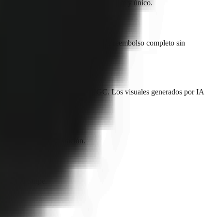
a, haciendo que tu canal suene consistente y único.
s dentro de los 30 días, recibirás un reembolso completo sin
ompletos de talking head estilo UGC. Los visuales generados por IA
e cada ciclo de facturación.
rming in Stripe.