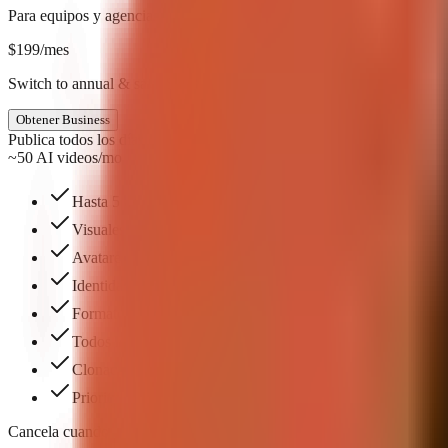
Para equipos y agencias
$
199
/mes
Switch to annual & save $398
Obtener Business
Publica todos los días
~50 AI videos/mo
Hasta 5 asientos de equipo
Visuales generados por IA — motor premium
Avatares de IA
Identidad de marca
Formatos listos para usar que puedes crear con un clic — e
Todos los estilos de subtítulos
Clonación de voz
Priority support, onboarding, and account assistance
Cancela cuando quieras. Sin contratos.