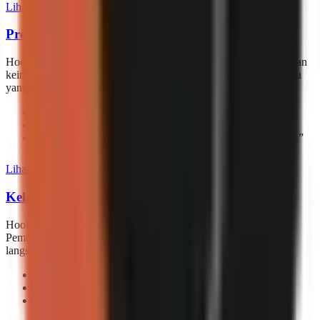
Lihat semua 15 hook
Produktivitas & Kebiasaan
Hook tentang efisiensi, rutinitas, dan kebiasaan harian. Manfaatkan
keinginan universal untuk melakukan lebih banyak dengan waktu
yang lebih sedikit menggunakan pembuka yang terbukti ini.
“
You don’t need more ideas—you need better execution.
”
“
Quit starting over. Build a habit you won’t quit.
”
“
Habits are proof of who you are, not who you wish to be.
”
Lihat semua 585 hook
Kelayakan Dihubungkan & Humor
Hook yang terhubung melalui pengalaman bersama dan humor.
Pembuka ini membuat penonton berpikir "itu persis saya" dan
langsung merasakan keterhubungan.
“
This might get me canceled, but…
”
“
Why is this so accurate?
”
“
Why do I keep hitting snooze like it’s going to change
reality?
”