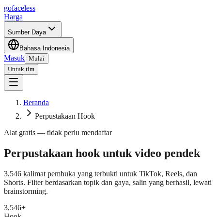
go
faceless
Harga
Sumber Daya
Bahasa Indonesia
Masuk
Mulai
Untuk tim
Beranda
Perpustakaan Hook
Alat gratis — tidak perlu mendaftar
Perpustakaan hook untuk
video pendek
3,546 kalimat pembuka yang terbukti untuk TikTok, Reels, dan
Shorts. Filter berdasarkan topik dan gaya, salin yang berhasil, lewati
brainstorming.
3,546
+
Hook