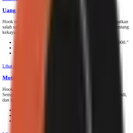
Uang & Keuangan
Hook tentang uang, investasi, dan kebebasan finansial. Manfaatkan
salah satu topik yang paling banyak dicari dengan pembuka tentang
kekayaan, tabungan, dan strategi penghasilan.
“
If you can’t manage $1,000, you’ll never manage $10,000.
”
“
The biggest expense you’ll ever have is ignorance.
”
“
Your budget tells the truth your mouth won’t.
”
Lihat semua 174 hook
Motivasi & Pola Pikir
Hook yang menginspirasi tindakan dan mengubah perspektif.
Sempurna untuk konten pengembangan diri, pertumbuhan pribadi,
dan konten motivasi yang beresonansi.
“
What would your ideal day really look like?
”
“
Your habits today are your bank balance tomorrow.
”
“
Be the hardest worker in the quietest room.
”