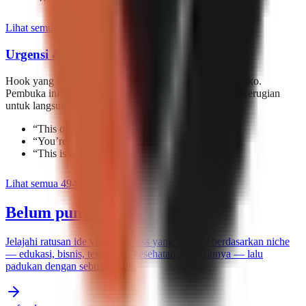
Lihat semua 339 hook
Urgensi & Ketakutan
Hook yang menciptakan rasa urgensi atau menyoroti risiko.
Pembuka ini memanfaatkan FOMO dan penghindaran kerugian
untuk langsung menghentikan scroll.
“
This opportunity won’t be around tomorrow.
”
“
You’re not ready for the consequences.
”
“
This is the mistake I still laugh about.
”
Lihat semua 494 hook
Belum punya topik?
Jelajahi ratusan ide video faceless yang terbukti berdasarkan niche
— edukasi, bisnis, teknologi, kesehatan, dan lainnya — lalu
padukan dengan sebuah hook.