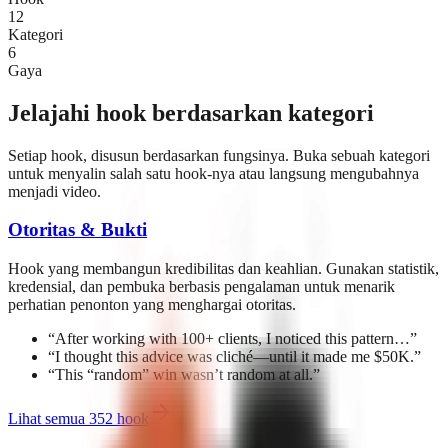
12
Kategori
6
Gaya
Jelajahi hook berdasarkan kategori
Setiap hook, disusun berdasarkan fungsinya. Buka sebuah kategori
untuk menyalin salah satu hook-nya atau langsung mengubahnya
menjadi video.
Otoritas & Bukti
Hook yang membangun kredibilitas dan keahlian. Gunakan statistik,
kredensial, dan pembuka berbasis pengalaman untuk menarik
perhatian penonton yang menghargai otoritas.
“
After working with 100+ clients, I noticed this pattern…
”
“
I thought this advice was cliché—until it made me $50K.
”
“
This “random” win wasn’t random at all.
”
Lihat semua 352 hook