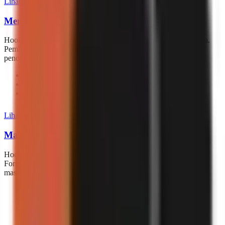
Lihat semua 438 hook
Membantah Mitos
Hook yang menantang kepercayaan umum dan kesalahpahaman.
Pembuka ini menghasilkan keterlibatan dengan memberi tahu
penonton apa yang selama ini mereka lakukan salah.
“
The most efficient way to ___ if you’re ___.
”
“
But I’m not confident on camera…
”
“
You don’t need a big launch—just conversations.
”
Lihat semua 235 hook
Masalah & Solusi
Hook yang mengidentifikasi titik nyeri dan menjanjikan solusi.
Format hook paling andal — jika penonton Anda memiliki
masalahnya, mereka akan bertahan untuk solusinya.
“
Here’s what finally worked for me.
”
“
Here’s what worked when nothing else did.
”
“
Don’t blame yourself—blame this.
”