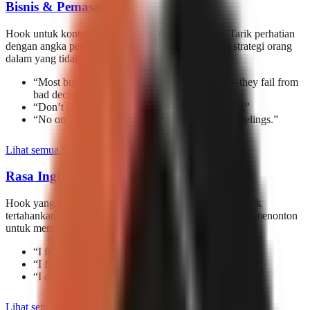
Bisnis & Pemasaran
Hook untuk konten bisnis, startup, dan pemasaran. Tarik perhatian
dengan angka pendapatan, taktik pertumbuhan, dan strategi orang
dalam yang tidak bisa dilewatkan pengusaha.
“
Most businesses don’t fail from competition—they fail from
bad decisions.
”
“
Don’t focus on followers—focus on customers.
”
“
No one remembers features—they remember feelings.
”
Lihat semua 91 hook
Rasa Ingin Tahu & Intrik
Hook yang menciptakan kesenjangan informasi yang tidak
tertahankan. Pembuka ini membuat penonton perlu terus menonton
untuk memuaskan rasa ingin tahu mereka.
“
I found something that doesn’t add up…
”
“
I found the missing link.
”
“
I didn’t think it would matter, but it did.
”
Lihat semua 162 hook