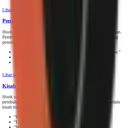
Lihat semua 474 hook
Penjualan & Persuasi
Hook yang dirancang untuk menjual produk, kursus, dan layanan.
Pembuka ini menggunakan psikologi persuasi untuk mendorong
penonton mengambil tindakan.
“
This one mistake is probably costing you sales right now.
”
“
Want premium clients? Use this one phrase.
”
“
Every sale starts with one word: “Imagine.”.
”
Lihat semua 187 hook
Kisah Transformasi
Hook yang dibangun di sekitar narasi sebelum/sesudah dan
perubahan pribadi. Tidak ada yang lebih menarik penonton selain
kisah transformasi yang memikat.
“
Here's the story I usually don't tell.
”
“
I didn’t start with talent, I started with effort.
”
“
What I once envied—I now live.
”