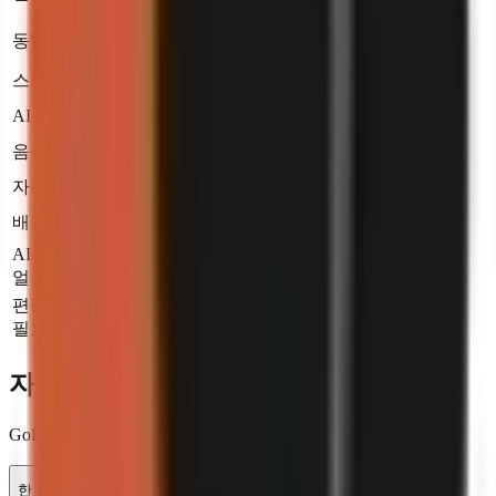
3,000
간)
Live production
동영상당 시간
2~5일
4~8시간
progress
스크립트 작성
AI 보이스오버
음성 복제
프로+
자동 자막
배경 음악
AI 생성 비주
프로+
얼
편집 기술 불
필요
자주 묻는 질문
GoFaceless에 대해 알아야 할 모든 것.
한 달에 동영상을 몇 개 만들 수 있나요?