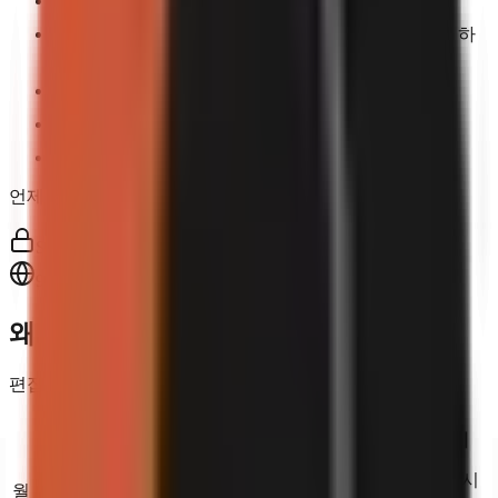
브랜드 아이덴티티
클릭 한 번으로 만들 수 있는 완성형 포맷입니다. 하
나를 골라 시작해 보세요.
모든 자막 스타일
음성 복제
Priority support, onboarding, and account assistance
언제든지 취소 가능. 계약 없음.
SSL 암호화
99.9% 가동률
왜 GoFaceless인가요?
편집자를 고용하거나 직접 하는 것과 비교해 보세요.
편집자 고
직접 하기
go
faceless
용
무료 (본인 시
$1,500–
월 비용
$29부터