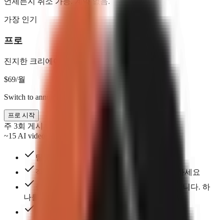
언제든지 취소 가능. 계약 없음.
가장 인기
프로
진지한 크리에이터를 위한
$
69
/월
Switch to annual & save $138
프로 시작
주 3회 게시
~15 AI videos/mo
팀 시트 최대 3개
직접 이미지와 동영상을 업로드하고 관리하세요
클릭 한 번으로 만들 수 있는 완성형 포맷입니다. 하
나를 골라 시작해 보세요.
모든 자막 스타일