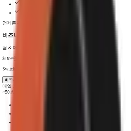
음성 복제
Priority support and workflow guidance
언제든지 취소 가능. 계약 없음.
비즈니스
팀 & 에이전시를 위한
$
199
/월
Switch to annual & save $398
비즈니스 시작
매일 게시
~50 AI videos/mo
팀 시트 최대 5개
AI 생성 비주얼 — 프리미엄 엔진
AI 아바타