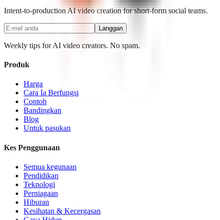
Intent-to-production AI video creation for short-form social teams.
Langgan
Weekly tips for AI video creators. No spam.
Produk
Harga
Cara Ia Berfungsi
Contoh
Bandingkan
Blog
Untuk pasukan
Kes Penggunaan
Semua kegunaan
Pendidikan
Teknologi
Perniagaan
Hiburan
Kesihatan & Kecergasan
Gaya Hidup