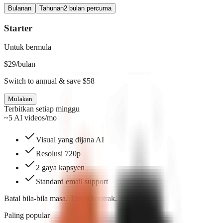
Bulanan
Tahunan
2 bulan percuma
Starter
Untuk bermula
$
29
/bulan
Switch to annual & save $58
Mulakan
Terbitkan setiap minggu
~5 AI videos/mo
Visual yang dijana AI
Resolusi 720p
2 gaya kapsyen
Standard email support
Batal bila-bila masa. Tanpa kontrak.
Paling popular