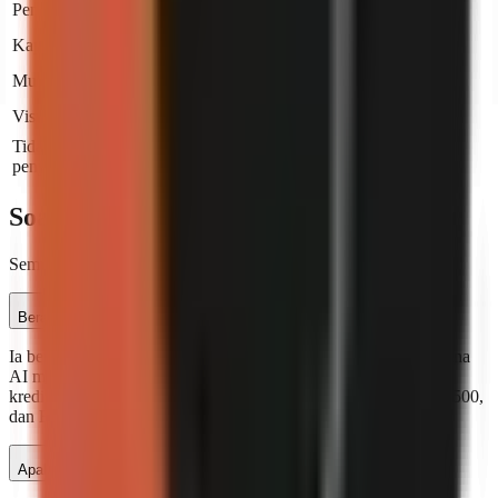
Pengklonan suara
Pro+
Kapsyen automatik
Muzik latar
Visual yang dijana AI
Pro+
Tidak perlu kemahiran
penyuntingan
Soalan lazim
Semua yang perlu anda ketahui tentang GoFaceless.
Berapa banyak video yang boleh saya cipta sebulan?
Ia bergantung pada pelan dan jenis video anda. Video yang dijana
AI memerlukan 200 kredit, dan video avatar memerlukan 400
kredit. Pelan Starter termasuk 500 kredit/bulan, Pro termasuk 1,500,
dan Business termasuk 5,000.
Apakah saluran YouTube tanpa wajah?