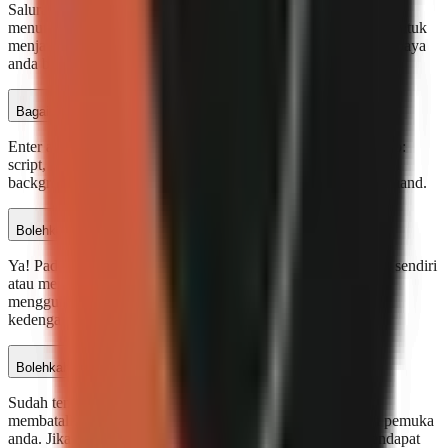
Saluran YouTube tanpa wajah mencipta kandungan tanpa
menunjukkan wajah pencipta. GoFaceless menggunakan AI untuk
menjana skrip, suara, visual, dan kapsyen secara automatik supaya
anda boleh mempos video tanpa berada di hadapan kamera.
Bagaimana GoFaceless mencipta video?
Enter any topic and GoFaceless AI generates a complete video:
script, voiceover, AI-generated visuals, animated captions, and
background music. Timing varies by format, footage, and demand.
Bolehkah saya menggunakan suara saya sendiri?
Ya! Pada pelan Pro ke atas, anda boleh mengklon suara anda sendiri
atau menerangkan suara narator ideal. Setiap video akan
menggunakan suara AI khas anda, menjadikan saluran anda
kedengaran konsisten dan unik.
Bolehkah saya membatalkan bila-bila masa?
Sudah tentu. Tiada kontrak atau fi pembatalan. Anda boleh
membatalkan atau menukar pelan bila-bila masa dari papan pemuka
anda. Jika anda membatalkan dalam 30 hari, anda akan mendapat