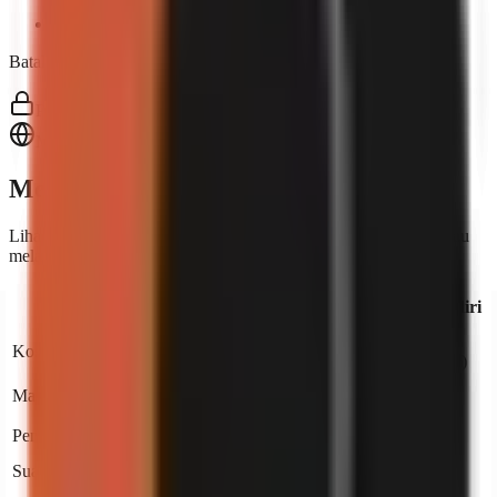
Priority support, onboarding, and account assistance
Batal bila-bila masa. Tanpa kontrak.
Penyulitan SSL
Masa operasi 99.9%
Mengapa GoFaceless?
Lihat bagaimana kami dibandingkan dengan menyewa editor atau
melakukannya sendiri.
Sewa
go
faceless
Buat Sendiri
Editor
$1,500–
Percuma
Kos sebulan
Dari $29
3,000
(masa anda)
Live production
Masa setiap video
2–5 hari
4–8 jam
progress
Penulisan skrip
Suara AI