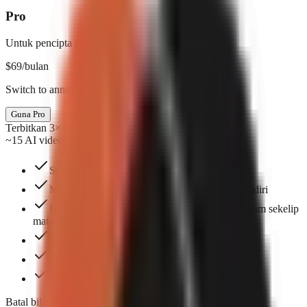
Pro
Untuk pencipta serius
$
69
/bulan
Switch to annual & save $138
Guna Pro
Terbitkan 3× seminggu
~15 AI videos/mo
Sehingga 3 tempat duduk pasukan
Muat naik dan urus gambar dan video anda sendiri
Format siap sedia yang boleh anda hasilkan dalam sekelip
mata — pilih satu untuk mula.
Semua gaya kapsyen
Pengklonan suara
Priority support and workflow guidance
Batal bila-bila masa. Tanpa kontrak.