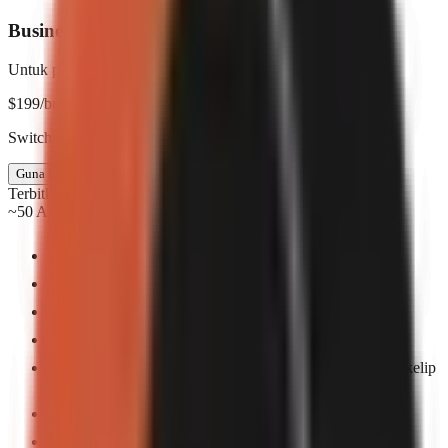
Business
Untuk pasukan & agensi
$
199
/bulan
Switch to annual & save $398
Guna Business
Terbitkan setiap hari
~50 AI videos/mo
Sehingga 5 tempat duduk pasukan
Visual buatan AI — enjin premium
Avatar AI
Identiti Jenama
Format siap sedia yang boleh anda hasilkan dalam sekelip
mata — pilih satu untuk mula.
Semua gaya kapsyen
Pengklonan suara