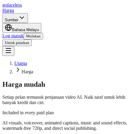
go
faceless
Harga
Sumber
Bahasa Melayu
Log masuk
Mulakan
Untuk pasukan
Utama
Harga
Harga mudah
Setiap pelan termasuk penjanaan video AI. Naik taraf untuk lebih
banyak kredit dan ciri.
Included in every paid plan
AI visuals, voiceover, animated captions, music and sound effects,
watermark-free 720p, and direct social publishing.