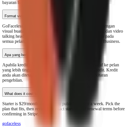
bayaran balik penuh—tanpa soalan.
Format video apa yang disokong?
GoFaceless menyokong tiga format: video tanpa wajah dengan
visual buatan AI, video AI Creator dengan lapisan avatar, dan video
talking head penuh gaya UGC. Visual buatan AI tersedia pada
semua pelan; format AI Creator serta UGC memerlukan Business.
Apa yang berlaku apabila kredit saya habis?
Apabila kredit bulanan anda habis, anda boleh naik taraf ke pelan
yang lebih tinggi untuk mendapatkan lebih banyak kredit. Kredit
anda akan ditetapkan semula pada permulaan setiap kitaran
pengebilan.
What does it cost to start?
Starter is $29/month and lets you publish a video a week. Pick the
plan that fits, then review the exact starting and renewal terms before
confirming in Stripe.
go
faceless