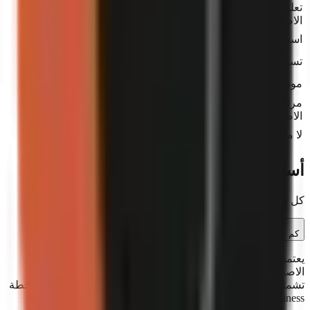
تعليق صوتي بالذكاء
الاصطناعي
استنساخ الصوت
Pro+
تسميات توضيحية تلقائية
موسيقى خلفية
مرئيات مولّدة بالذكاء
Pro+
الاصطناعي
لا مهارات مونتاج مطلوبة
أسئلة شائعة
كل ما تحتاج معرفته عن GoFaceless.
كم مقطعاً يمكنني إنشاؤه شهرياً؟
يعتمد ذلك على خطتك ونوع المقطع. المقاطع المولّدة بالذكاء
الاصطناعي تكلف 200 رصيد، ومقاطع الأفاتار تكلف 400 رصيد.
تشمل خطة Starter 500 رصيد/شهر، وخطة Pro تشمل 1,500، وخطة
Business تشمل 5,000.