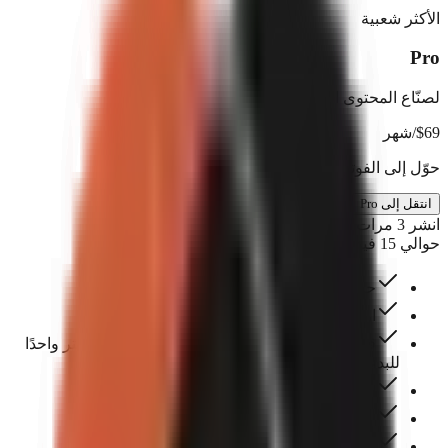
الأكثر شعبية
Pro
لصنّاع المحتوى الذين يبنون قناة مميزة
69
$
/شهر
حوّل إلى الفوترة السنوية ووفّر $138
انتقل إلى Pro
انشر 3 مرات أسبوعيًا
حوالي 15 فيديو شهرياً
حتى 3 مقاعد للفريق
ارفع وأدِر صورك ومقاطعك الخاصة
قوالب جاهزة يمكنك إنشاؤها بنقرة واحدة — اختر واحدًا
للبدء.
جميع أنماط التسميات التوضيحية
استنساخ الصوت
دعم أولوية وإرشاد لسير العمل