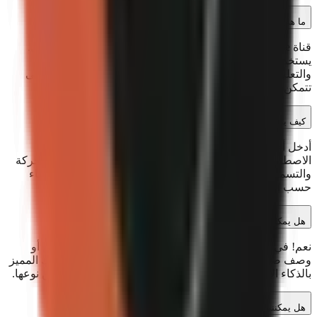
ما هي قناة YouTube بدون وجه؟
قناة YouTube بدون وجه تنشر محتوى دون إظهار وجه المنشئ.
يستخدم GoFaceless الذكاء الاصطناعي لتوليد السيناريوهات
والتعليقات الصوتية والمرئيات والتسميات التوضيحية تلقائياً حتى
تتمكن من نشر مقاطع دون أن تظهر أمام الكاميرا.
كيف ينشئ GoFaceless المقاطع؟
أدخل أي موضوع، وسينشئ GoFaceless مقطعاً كاملاً بالذكاء
الاصطناعي يشمل السيناريو والتعليق الصوتي والمرئيات المتحركة
والتسميات التوضيحية والموسيقى الخلفية. يختلف وقت الإنشاء
حسب التنسيق والمواد والطلب.
هل يمكنني استخدام صوتي الخاص؟
نعم! في خطة Pro وما فوقها، يمكنك استنساخ صوتك الخاص أو
وصف صوت الراوي المثالي لك. سيستخدم كل مقطع صوتك المميز
بالذكاء الاصطناعي، مما يجعل قناتك تبدو متسقة وفريدة من نوعها.
هل يمكنني الإلغاء في أي وقت؟