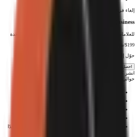
إلغاء في أي وقت. بدون عقود.
Business
للعلامات التجارية والوكالات التي توسّع إنتاج الفيديو بهوية موحدة
199
$
/شهر
حوّل إلى الفوترة السنوية ووفّر $398
احصل على Business
انشر كل يوم
حوالي 50 فيديو شهرياً
حتى 5 مقاعد للفريق
أعلى جودة لتوليد المرئيات بالذكاء الاصطناعي
أفاتارات ذكاء اصطناعي
هوية العلامة التجارية
قوالب جاهزة يمكنك إنشاؤها بنقرة واحدة — اختر واحدًا
للبدء.