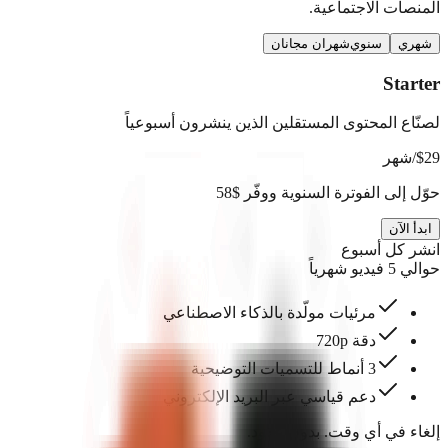
المنصات الاجتماعية.
شهري
سنوي
شهران مجانان
Starter
لصنّاع المحتوى المستقلين الذين ينشرون أسبوعياً
29
$
/شهر
حوّل إلى الفوترة السنوية ووفّر $58
ابدأ الآن
انشر كل أسبوع
حوالي 5 فيديو شهرياً
مرئيات مولّدة بالذكاء الاصطناعي
دقة 720p
3 أنماط للتسميات التوضيحية
دعم قياسي عبر البريد الإلكتروني
إلغاء في أي وقت. بدون عقود.