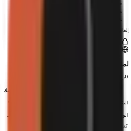
جميع أنماط التسميات التوضيحية
استنساخ الصوت
دعم أولوية وتهيئة ومساعدة للحساب
إلغاء في أي وقت. بدون عقود.
مشفر بـ SSL
وقت تشغيل 99.9%
لماذا GoFaceless؟
قارن بيننا وبين توظيف محرر أو القيام بذلك بنفسك.
توظيف
faceless
go
افعلها بنفسك
محرر
1,500$–
مجاني (من
التكلفة شهرياً
من 29$
3,000$
وقتك)
تقدّم الإنتاج
الوقت لكل مقطع
2–5 أيام
4–8 ساعات
مباشرة
كتابة السيناريو