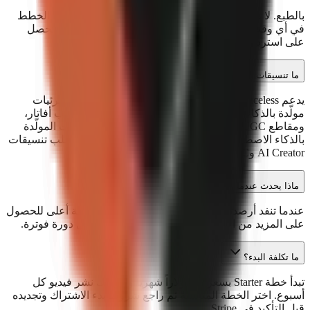
بالطبع. لا توجد عقود أو رسوم إلغاء. يمكنك الإلغاء أو تغيير الخطط
في أي وقت من لوحة التحكم. إذا ألغيت خلال 30 يوماً، ستحصل
على استرداد كامل—دون أسئلة.
ما تنسيقات الفيديو المدعومة؟
يدعم GoFaceless ثلاثة تنسيقات: مقاطع بدون وجه مع مرئيات
مولّدة بالذكاء الاصطناعي، ومقاطع AI Creator مع تراكب أفاتار،
ومقاطع UGC كاملة بأسلوب الرأس المتحدث. المرئيات المولّدة
بالذكاء الاصطناعي متوفّرة في جميع الخطط، بينما تتطلب تنسيقات
AI Creator وUGC خطة Business.
ماذا يحدث عندما تنفد أرصدتي؟
عندما تنفد أرصدتك الشهرية، يمكنك الترقية إلى خطة أعلى للحصول
على المزيد من الأرصدة. تتجدد أرصدتك في بداية كل دورة فوترة.
ما تكلفة البدء؟
تبدأ خطة Starter بسعر 29 دولاراً شهرياً وتتيح لك نشر فيديو كل
أسبوع. اختر الخطة المناسبة ثم راجع شروط بدء الاشتراك وتجديده
قبل التأكيد في Stripe.