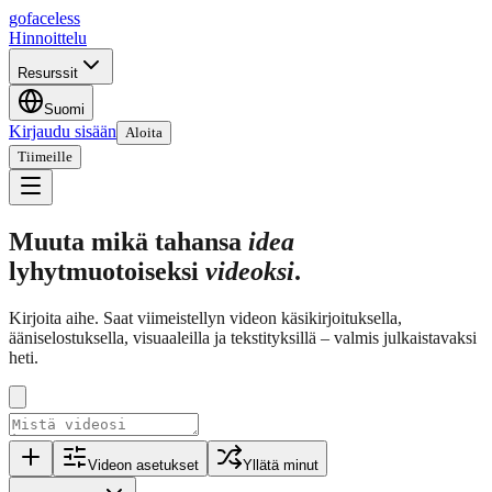
go
faceless
Hinnoittelu
Resurssit
Suomi
Kirjaudu sisään
Aloita
Tiimeille
Muuta mikä tahansa
idea
lyhytmuotoiseksi
videoksi
.
Kirjoita aihe. Saat viimeistellyn videon käsikirjoituksella,
ääniselostuksella, visuaaleilla ja tekstityksillä – valmis julkaistavaksi
heti.
Videon asetukset
Yllätä minut