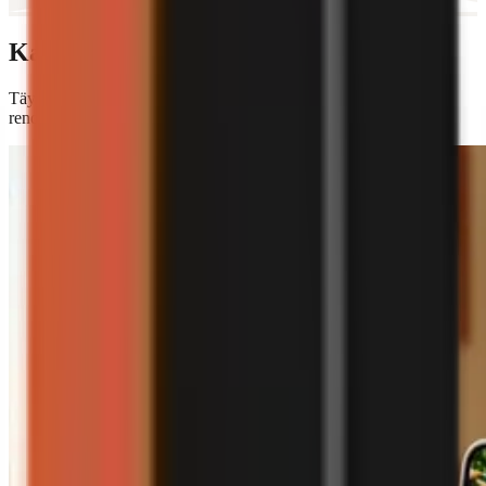
Kaikki mitä tarvitset
Täydellinen videomoottori – käsikirjoituksesta lopulliseen
renderöintiin.