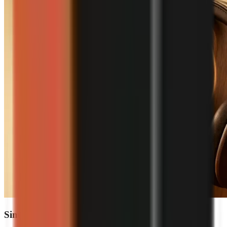
Sinun äänesi, sinun brändisi