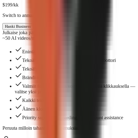
$
199
/kk
Switch to annual & save $398
Hanki Business
Julkaise joka päivä
~50 AI videos/mo
Enintään 5 tiimin paikkaa
Tekoälyllä luodut visuaalit — premium-moottori
Tekoälyavatarit
Brändi-identiteetti
Valmiit formaatit, jotka voit tehdä yhdellä klikkauksella —
valitse yksi ja aloita.
Kaikki tekstitystyylit
Äänen kloonaus
Priority support, onboarding, and account assistance
Peruuta milloin tahansa. Ei sopimuksia.