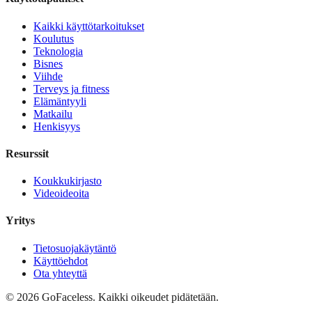
Kaikki käyttötarkoitukset
Koulutus
Teknologia
Bisnes
Viihde
Terveys ja fitness
Elämäntyyli
Matkailu
Henkisyys
Resurssit
Koukkukirjasto
Videoideoita
Yritys
Tietosuojakäytäntö
Käyttöehdot
Ota yhteyttä
© 2026 GoFaceless. Kaikki oikeudet pidätetään.