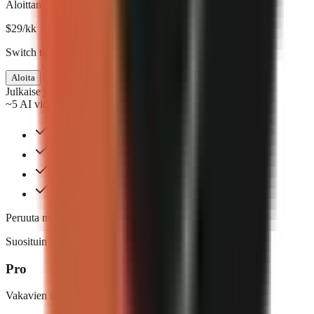
Aloittamiseen
$
29
/kk
Switch to annual & save $58
Aloita
Julkaise joka viikko
~5 AI videos/mo
Tekoälyllä luodut visuaalit
720p-resoluutio
2 tekstitystyyliä
Standard email support
Peruuta milloin tahansa. Ei sopimuksia.
Suosituin
Pro
Vakavien luojien valinta