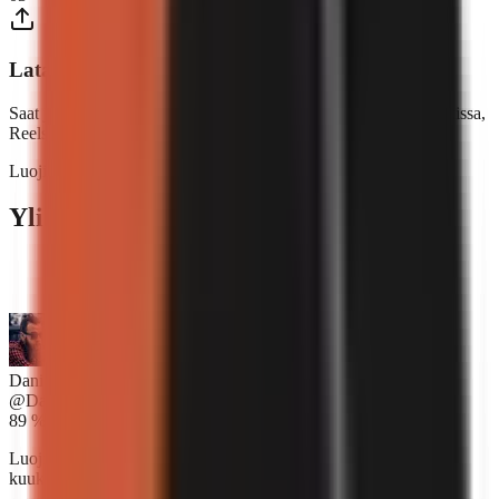
Lataa ja julkaise
Saat julkaisuvalmiin videon. Jaa se YouTube Shortsissa, TikTokissa,
Reelsissä – missä tahansa.
Luojien menestystarinoita
Yli 2,500 luojaa luottaa GoFacelessiin.
“
GoFaceless on uskomaton. Olin aikeissa palkata
videoeditorin, mutta nyt minun ei tarvitse.
”
Daniel Kowalski
@DanKowalski
89 %
Luojien osuus, jotka raportoivat tulojen kasvusta ensimmäisen
kuukauden aikana.