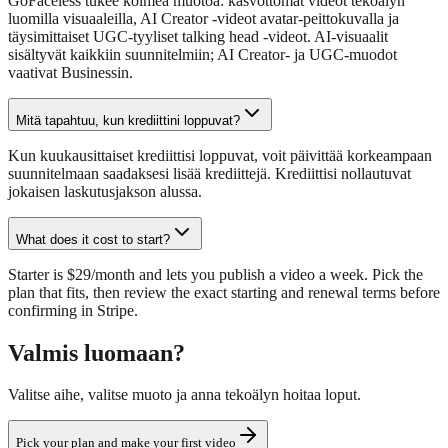
GoFaceless tukee kolmea muotoa: kasvottomat videot tekoälyn
luomilla visuaaleilla, AI Creator -videot avatar-peittokuvalla ja
täysimittaiset UGC-tyyliset talking head -videot. AI-visuaalit
sisältyvät kaikkiin suunnitelmiin; AI Creator- ja UGC-muodot
vaativat Businessin.
Mitä tapahtuu, kun krediittini loppuvat?
Kun kuukausittaiset krediittisi loppuvat, voit päivittää korkeampaan
suunnitelmaan saadaksesi lisää krediittejä. Krediittisi nollautuvat
jokaisen laskutusjakson alussa.
What does it cost to start?
Starter is $29/month and lets you publish a video a week. Pick the
plan that fits, then review the exact starting and renewal terms before
confirming in Stripe.
Valmis luomaan?
Valitse aihe, valitse muoto ja anna tekoälyn hoitaa loput.
Pick your plan and make your first video