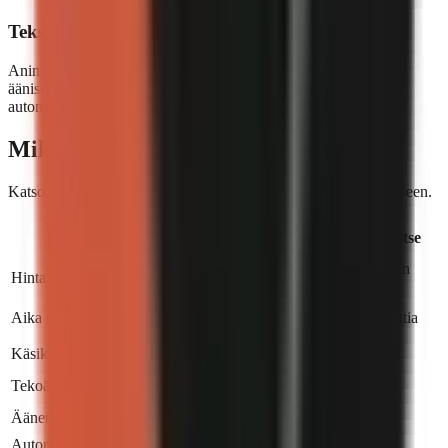
Tekstitykset ja musiikki sisäänrakennettuina
Animoidut tekstitykset useissa tyyleissä, taustamusiikki
ääniselostukselle priorisoivalla ducking-tekniikalla – kaikki
automaattisesti.
Miksi GoFaceless?
Katso, miten vertaamme editorin palkkaamiseen tai itse tekemiseen.
Palkkaa
go
faceless
Tee itse
editori
1 500–3 000
Ilmainen
Hinta kuukaudessa
Alkaen 29 $
$
(aikasi)
Live production
Aika per video
2–5 päivää
4–8 tuntia
progress
Käsikirjoittaminen
Tekoälyääniselostus
Äänen kloonaus
Pro+
Automaattiset