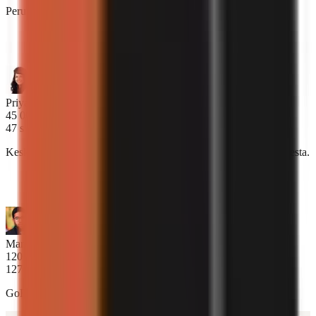
Perustuu luojakyselyn tuloksiin, tammikuu 2025
“
Tekoäly kirjoittaa käsikirjoituksia, jotka kuulostavat
oikeasti ihmiseltä. Yleisöni ei huomaa eroa.
”
Priya Naidu
45 000 tilaajaa
47 s
Keskimääräinen aika täydellisen videon luomiseen pelkästä aiheesta.
“
Julkaisen nyt 3 videota päivässä. Ennen GoFacelessia
pystyin tuskin tekemään 3 viikossa.
”
Marcus Oyelaran
120 000 tilaajaa
127 000 $
GoFaceless-luojien kokonaisansiot pelkästään tänä kuukautena.