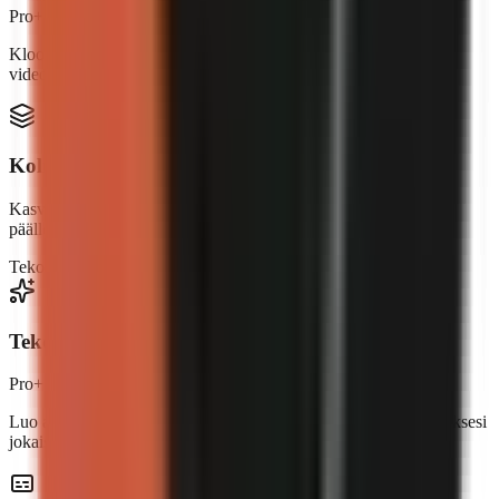
Pro+
Kloonaa oma äänesi tai kuvaile ihanteellinen kertojasi. Jokainen
video kuulostaa tunnistettavasti sinulta.
Kolme videomuotoa
Kasvottomat videot tekoälykuvilla, tekoälyluoja avataarin
päällekkäisellä, tai täysimittainen UGC-tyylinen puhuva pää.
Tekoälyllä luotu
Pro+
Avatar
Business
Tekoälyllä luodut visuaalit
Pro+
Luo alkuperäisiä kohtauksia tekoälyllä – täsmälleen käsikirjoituksesi
jokaiseen kohtaukseen sopiva.