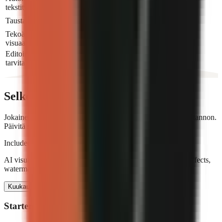
tekstitykset
Taustamusiikki
Tekoälyllä luodut
Pro+
visuaalit
Editointitaitoja ei
tarvita
Selkeä hinnoittelu
Jokainen suunnitelma sisältää tekoälyllä tapahtuvan videotuotannon.
Päivitä saadaksesi enemmän krediittejä ja ominaisuuksia.
Included in every paid plan
AI visuals, voiceover, animated captions, music and sound effects,
watermark-free 720p, and direct social publishing.
Kuukausittain
Vuosittain
2 kuukautta ilmaiseksi
Starter