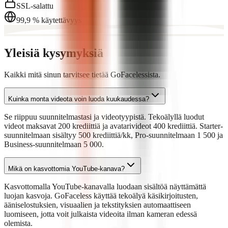
SSL-salattu
99,9 % käytettävyys
Yleisiä kysymyksiä
Kaikki mitä sinun tarvitsee tietää GoFacelessista.
Kuinka monta videota voin luoda kuukaudessa?
Se riippuu suunnitelmastasi ja videotyypistä. Tekoälyllä luodut
videot maksavat 200 krediittiä ja avatarivideot 400 krediittiä. Starter-
suunnitelmaan sisältyy 500 krediittiä/kk, Pro-suunnitelmaan 1 500 ja
Business-suunnitelmaan 5 000.
Mikä on kasvottomia YouTube-kanava?
Kasvottomalla YouTube-kanavalla luodaan sisältöä näyttämättä
luojan kasvoja. GoFaceless käyttää tekoälyä käsikirjoitusten,
ääniselostuksien, visuaalien ja tekstityksien automaattiseen
luomiseen, jotta voit julkaista videoita ilman kameran edessä
olemista.