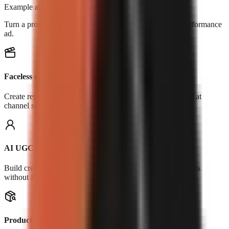
Example above
Turn a product, URL, or reference clip into an original performance
ad.
Faceless channels
Create repeatable Shorts, explainers, stories, and list videos at
channel scale.
AI UGC
Build creator-led hooks, testimonials, and product-use scenes
without filming.
Product demos