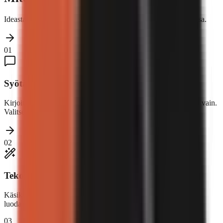
Ideasta julkaistuun videoon kolmessa yksinkertaisessa vaiheessa.
01
Syötä aihe
Kirjoita mikä tahansa aihe – rahoitus, teknologia, historia, mitä vain.
Valitse muoto ja ääni.
02
Tekoäly luo videosi
Käsikirjoitus, ääniselostus, visuaalit, tekstitykset ja musiikki –
luodaan ja kootaan automaattisesti.
03