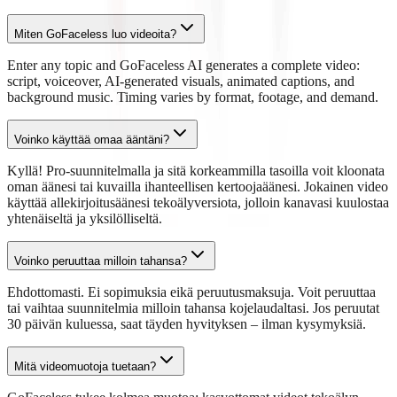
Miten GoFaceless luo videoita?
Enter any topic and GoFaceless AI generates a complete video:
script, voiceover, AI-generated visuals, animated captions, and
background music. Timing varies by format, footage, and demand.
Voinko käyttää omaa ääntäni?
Kyllä! Pro-suunnitelmalla ja sitä korkeammilla tasoilla voit kloonata
oman äänesi tai kuvailla ihanteellisen kertoojaäänesi. Jokainen video
käyttää allekirjoitusäänesi tekoälyversiota, jolloin kanavasi kuulostaa
yhtenäiseltä ja yksilölliseltä.
Voinko peruuttaa milloin tahansa?
Ehdottomasti. Ei sopimuksia eikä peruutusmaksuja. Voit peruuttaa
tai vaihtaa suunnitelmia milloin tahansa kojelaudaltasi. Jos peruutat
30 päivän kuluessa, saat täyden hyvityksen – ilman kysymyksiä.
Mitä videomuotoja tuetaan?