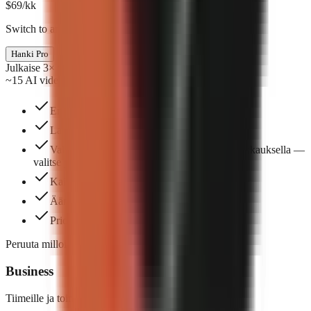
$
69
/kk
Switch to annual & save $138
Hanki Pro
Julkaise 3× viikossa
~15 AI videos/mo
Enintään 3 tiimin paikkaa
Lataa ja hallinnoi omia kuvia ja videoita
Valmiit formaatit, jotka voit tehdä yhdellä klikkauksella —
valitse yksi ja aloita.
Kaikki tekstitystyylit
Äänen kloonaus
Priority support and workflow guidance
Peruuta milloin tahansa. Ei sopimuksia.
Business
Tiimeille ja toimistoille