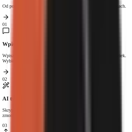
Od pomysłu do opublikowanego filmu w trzech prostych krokach.
01
Wpisz temat
Wpisz dowolny temat — finanse, technologia, historia, cokolwiek.
Wybierz format i głos.
02
AI tworzy Twój film
Skrypt, lektor, grafika, napisy i muzyka — wygenerowane i
zmontowane automatycznie.
03