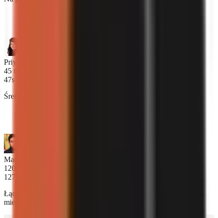
“
AI pisze skrypty, które brzmią naprawdę ludzko. Moja
publiczność nie potrafi dostrzec różnicy.
”
Priya Naidu
45 tys. subskrybentów
47s
Średni czas tworzenia kompletnego filmu z samego tematu.
“
Teraz publikuję 3 filmy dziennie. Przed GoFaceless
ledwie robiłem 3 tygodniowo.
”
Marcus Oyelaran
120 tys. subskrybentów
127 000 $
Łączna kwota zarobiona przez twórców GoFaceless tylko w tym
miesiącu.