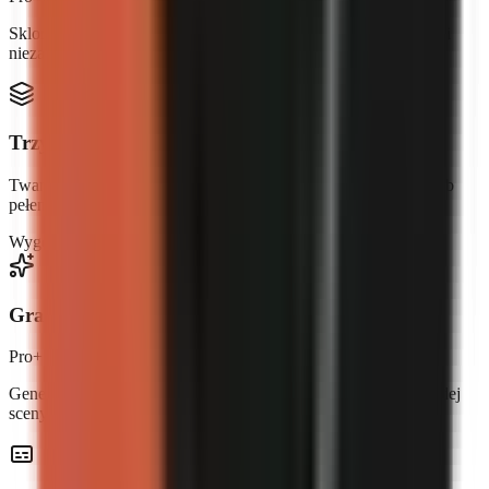
Sklonuj swój głos lub opisz idealnego lektora. Każdy film brzmi
niezaprzeczalnie jak Ty.
Trzy formaty wideo
Twarz ukryta z materiałem AI, twórca AI z nakładką awatara lub
pełen styl UGC z mówiącą głową.
Wygenerowane przez AI
Pro+
Awatar
Business
Grafika generowana przez AI
Pro+
Generuj oryginalne sceny z AI — idealnie dopasowane do każdej
sceny w skrypcie.