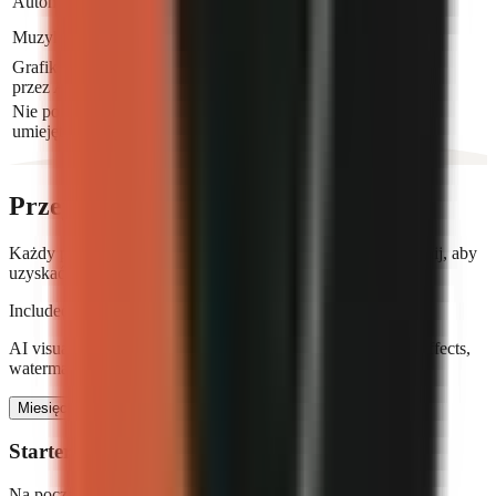
Automatyczne napisy
Muzyka w tle
Grafika generowana
Pro+
przez AI
Nie potrzebujesz
umiejętności montażu
Przejrzyste ceny
Każdy plan zawiera generowanie filmów przez AI. Uaktualnij, aby
uzyskać więcej kredytów i funkcji.
Included in every paid plan
AI visuals, voiceover, animated captions, music and sound effects,
watermark-free 720p, and direct social publishing.
Miesięcznie
Rocznie
2 miesiące gratis
Starter
Na początek