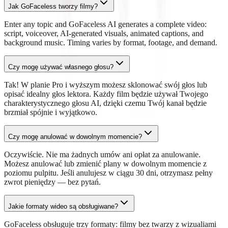
Jak GoFaceless tworzy filmy?
Enter any topic and GoFaceless AI generates a complete video:
script, voiceover, AI-generated visuals, animated captions, and
background music. Timing varies by format, footage, and demand.
Czy mogę używać własnego głosu?
Tak! W planie Pro i wyższym możesz sklonować swój głos lub
opisać idealny głos lektora. Każdy film będzie używał Twojego
charakterystycznego głosu AI, dzięki czemu Twój kanał będzie
brzmiał spójnie i wyjątkowo.
Czy mogę anulować w dowolnym momencie?
Oczywiście. Nie ma żadnych umów ani opłat za anulowanie.
Możesz anulować lub zmienić plany w dowolnym momencie z
poziomu pulpitu. Jeśli anulujesz w ciągu 30 dni, otrzymasz pełny
zwrot pieniędzy — bez pytań.
Jakie formaty wideo są obsługiwane?
GoFaceless obsługuje trzy formaty: filmy bez twarzy z wizualiami