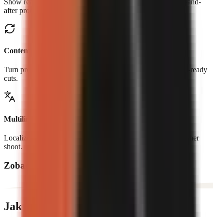
Show real controls, workflows, transformations, and before-and-
after proof.
Content repurposing
Turn product pages, blogs, and long-form content into social-ready
cuts.
Multilingual creatives
Localize narration and creative for new markets without another
shoot.
Zobacz, co tworzą twórcy
Jak to działa