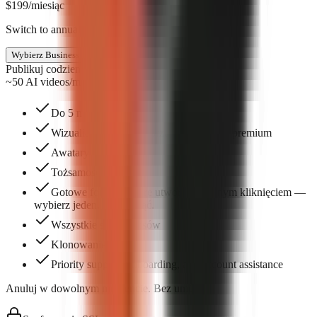
$
199
/miesiąc
Switch to annual & save $398
Wybierz Business
Publikuj codziennie
~50 AI videos/mo
Do 5 miejsc w zespole
Wizualia generowane przez AI — silnik premium
Awatary AI
Tożsamość marki
Gotowe formaty, które utworzysz jednym kliknięciem —
wybierz jeden, aby zacząć.
Wszystkie style napisów
Klonowanie głosu
Priority support, onboarding, and account assistance
Anuluj w dowolnym momencie. Bez umów.