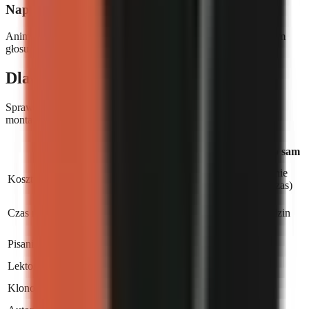
Napisy i muzyka w zestawie
Animowane napisy w wielu stylach, muzyka w tle z priorytetem
głosu — wszystko automatycznie.
Dlaczego GoFaceless?
Sprawdź, jak wypadamy w porównaniu z zatrudnieniem
montażysty lub robieniem tego samemu.
Zatrudnij
go
faceless
Zrób to sam
montażystę
Bezpłatnie
Koszt miesięczny
Od 29 $
1500–3000 $
(Twój czas)
Live
Czas na film
production
2–5 dni
4–8 godzin
progress
Pisanie skryptu
Lektor AI
Klonowanie głosu
Pro+