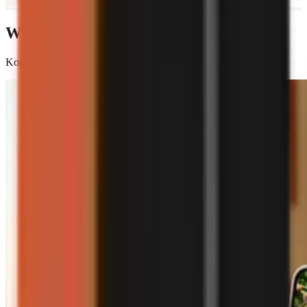
Wszystko, czego potrzebujesz
Kompletny silnik wideo — od skryptu do finalnego montażu.