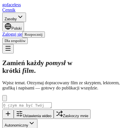
go
faceless
Cennik
Zasoby
Polski
Zaloguj się
Rozpocznij
Dla zespołów
Zamień każdy
pomysł
w
krótki
film
.
Wpisz temat. Otrzymaj dopracowany film ze skryptem, lektorem,
grafiką i napisami — gotowy do publikacji wszędzie.
Ustawienia wideo
Zaskoczy mnie
Autonomiczny