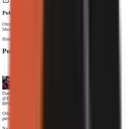
Pobierz i opublikuj
Otrzymaj film gotowy do publikacji. Udostępnij go na YouTube
Shorts, TikTok, Reels — wszędzie.
Historie sukcesu twórców
Ponad 2,500 twórców ufa GoFaceless.
“
GoFaceless jest niesamowite. Miałem zamiar zatrudnić
montażystę wideo, ale teraz nie muszę.
”
Daniel Kowalski
@DanKowalski
89%
Odsetek twórców, którzy zgłaszają wzrost przychodów w ciągu
pierwszego miesiąca.
Na podstawie ankiety twórców, styczeń 2025