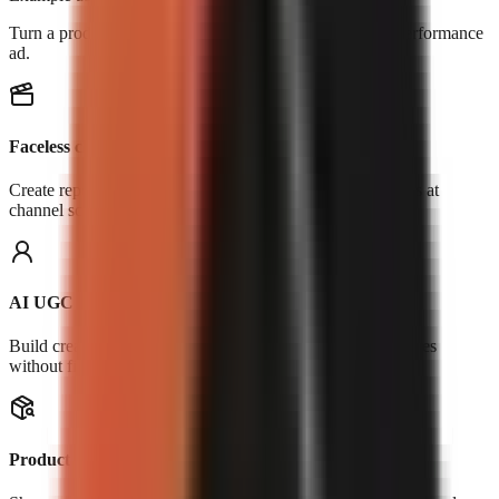
Turn a product, URL, or reference clip into an original performance
ad.
Faceless channels
Create repeatable Shorts, explainers, stories, and list videos at
channel scale.
AI UGC
Build creator-led hooks, testimonials, and product-use scenes
without filming.
Product demos