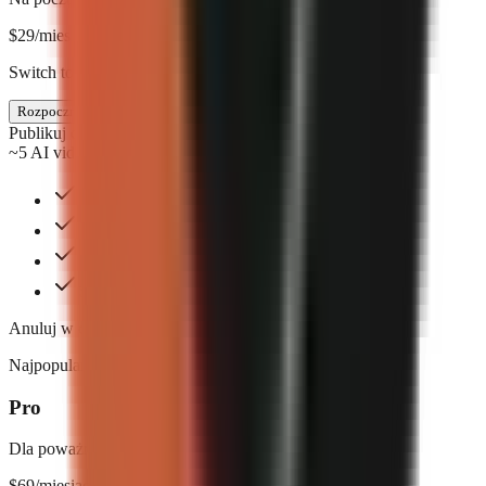
$
29
/miesiąc
Switch to annual & save $58
Rozpocznij
Publikuj co tydzień
~5 AI videos/mo
Grafika generowana przez AI
Rozdzielczość 720p
2 style napisów
Standard email support
Anuluj w dowolnym momencie. Bez umów.
Najpopularniejszy
Pro
Dla poważnych twórców
$
69
/miesiąc