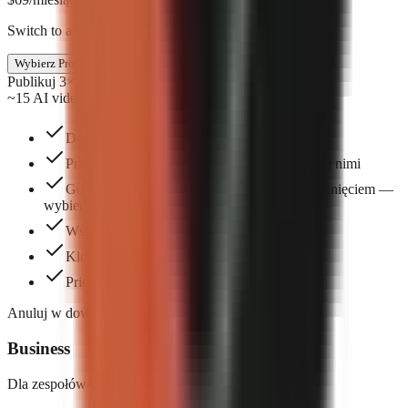
Switch to annual & save $138
Wybierz Pro
Publikuj 3× w tygodniu
~15 AI videos/mo
Do 3 miejsc w zespole
Przesyłaj własne zdjęcia i filmy oraz zarządzaj nimi
Gotowe formaty, które utworzysz jednym kliknięciem —
wybierz jeden, aby zacząć.
Wszystkie style napisów
Klonowanie głosu
Priority support and workflow guidance
Anuluj w dowolnym momencie. Bez umów.
Business
Dla zespołów i agencji