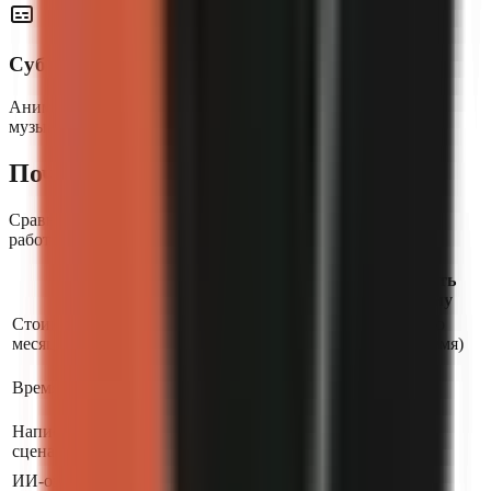
Субтитры и музыка в комплекте
Анимированные субтитры в нескольких стилях, фоновая
музыка с приоритетом голоса — всё автоматически.
Почему GoFaceless?
Сравните нас с наймом монтажёра или самостоятельной
работой.
Нанять
Сделать
go
faceless
монтажёра
самому
Стоимость в
Бесплатно
От $29
$1500–3000
месяц
(ваше время)
Live
Время на видео
production
2–5 дней
4–8 часов
progress
Написание
сценария
ИИ-озвучка