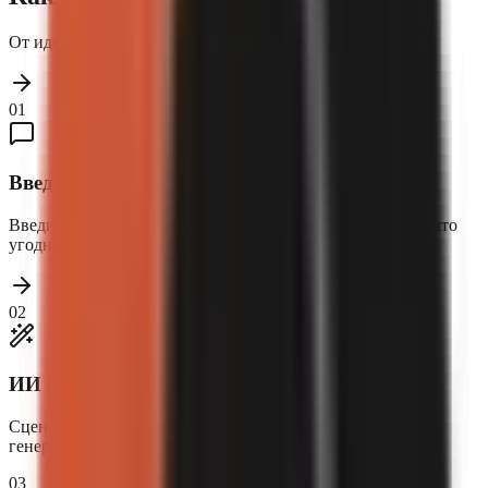
От идеи до опубликованного видео за три простых шага.
01
Введите тему
Введите любую тему — финансы, технологии, история, что
угодно. Выберите формат и голос.
02
ИИ создаёт ваше видео
Сценарий, озвучка, визуал, субтитры и музыка —
генерируется и монтируется автоматически.
03