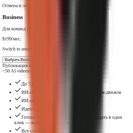
Отмена в любое время. Без контрактов.
Business
Для команд и агентств
$
199
/мес.
Switch to annual & save $398
Выбрать Business
Публикация каждый день
~50 AI videos/mo
До 5 мест в команде
ИИ-генерированный визуал — премиум-движок
ИИ-аватары
Идентичность бренда
Готовые форматы, которые можно создать в один
клик — выберите, чтобы начать.
Все стили субтитров