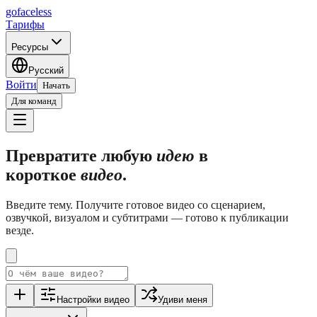
go
faceless
Тарифы
Ресурсы
Русский
Войти
Начать
Для команд
Превратите любую
идею
в
короткое
видео
.
Введите тему. Получите готовое видео со сценарием,
озвучкой, визуалом и субтитрами — готово к публикации
везде.
Настройки видео
Удиви меня