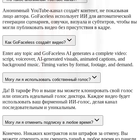
Анонимный YouTube-канал создаёт контент, не показывая
лицо автора. GoFaceless использует ИИ для автоматической
генерации сценариев, озвучки, визуала и субтитров, чтобы вы
могли публиковать видео без присутствия в кадре.
Как GoFaceless создаёт видео?
Enter any topic and GoFaceless AI generates a complete video:
script, voiceover, AI-generated visuals, animated captions, and
background music. Timing varies by format, footage, and demand.
Могу ли я использовать собственный голос?
Да! В тарифе Pro и выше вы можете клонировать свой голос
или описать идеальный голос диктора. Каждое видео будет
использовать ваш фирменный ИИ-голос, делая канал
последовательным и уникальным.
Могу ли я отменить подписку в любое время?
Конечно. Никаких контрактов или штрафов за отмену. Вы
можете отменить или сменить тариф в любое время из панели