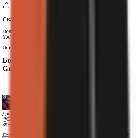
Скачайте и опубликуйте
Получите видео, готовое к публикации. Делитесь им на
YouTube Shorts, TikTok, Reels — где угодно.
Истории успеха авторов
Более 2,500 авторов доверяют
GoFaceless.
“
GoFaceless — это невероятно. Я собирался нанять
монтажёра, но теперь в этом нет необходимости.
”
Даниэль Ковальски
@DanKowalski
89%
Доля авторов, сообщивших об увеличении дохода в первый