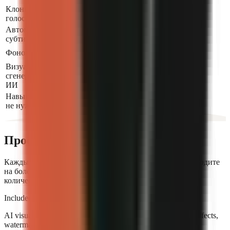
Клонирование
Pro+
голоса
Автоматические
субтитры
Фоновая музыка
Визуал,
сгенерированный
Pro+
ИИ
Навыки монтажа
не нужны
Простые тарифы
Каждый тариф включает генерацию видео с ИИ. Переходите
на более высокий уровень для получения большего
количества кредитов и функций.
Included in every paid plan
AI visuals, voiceover, animated captions, music and sound effects,
watermark-free 720p, and direct social publishing.