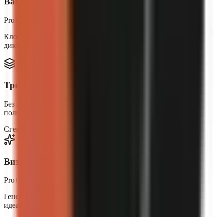
Ваш голос, ваш бренд
Pro+
Клонируйте собственный голос или опишите идеального
диктора. Каждое видео звучит неповторимо, как вы.
Три формата видео
Без лица с ИИ-видео, ИИ-автор с наложением аватара или
полный UGC-стиль с говорящей головой.
Сгенерировано ИИ
Pro+
Аватар
Business
Визуал, сгенерированный ИИ
Pro+
Генерируйте оригинальные сцены с помощью ИИ —
идеально подходящие к каждой сцене сценария.