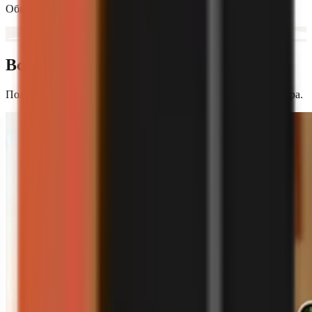
Общий заработок авторов GoFaceless только в этом месяце.
Всё необходимое
Полный видеодвижок — от сценария до финального рендера.