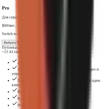
Pro
Для серьёзных авторов
$
69
/мес.
Switch to annual & save $138
Выбрать Pro
Публикация 3 раза в неделю
~15 AI videos/mo
До 3 мест в команде
Загружайте собственные изображения и видео и
управляйте ими
Готовые форматы, которые можно создать в один
клик — выберите, чтобы начать.
Все стили субтитров
Клонирование голоса
Priority support and workflow guidance