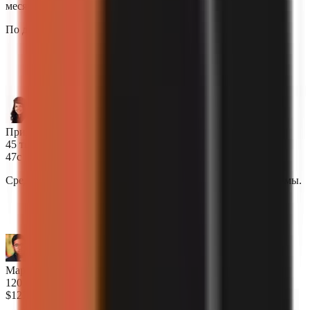
месяц.
По данным опроса авторов, январь 2025
“
ИИ пишет сценарии, которые звучат
действительно по-человечески. Моя аудитория не
может отличить.
”
Прия Найду
45 тыс. подписчиков
47с
Среднее время создания полного видео из одной только темы.
“
Теперь я публикую 3 видео в день. До GoFaceless
я едва делал 3 в неделю.
”
Маркус Ойеларан
120 тыс. подписчиков
$127 тыс.