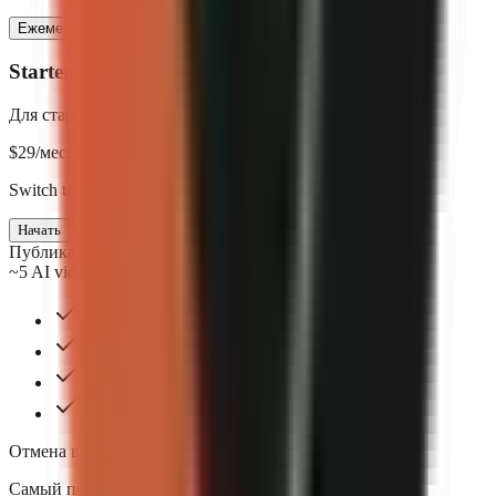
Ежемесячно
Ежегодно
2 месяца бесплатно
Starter
Для старта
$
29
/мес.
Switch to annual & save $58
Начать
Публикация раз в неделю
~5 AI videos/mo
ИИ-визуал
Разрешение 720p
2 стиля субтитров
Standard email support
Отмена в любое время. Без контрактов.
Самый популярный