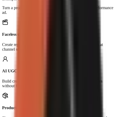
Turn a product, URL, or reference clip into an original performance
ad.
Faceless channels
Create repeatable Shorts, explainers, stories, and list videos at
channel scale.
AI UGC
Build creator-led hooks, testimonials, and product-use scenes
without filming.
Product demos