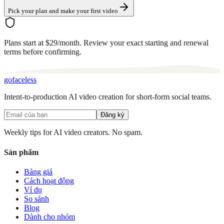
Pick your plan and make your first video
Plans start at $29/month. Review your exact starting and renewal
terms before confirming.
go
faceless
Intent-to-production AI video creation for short-form social teams.
Đăng ký
Weekly tips for AI video creators. No spam.
Sản phẩm
Bảng giá
Cách hoạt động
Ví dụ
So sánh
Blog
Dành cho nhóm