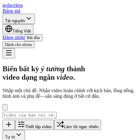
go
faceless
Bảng giá
Tài nguyên
Tiếng Việt
Đăng nhập
Bắt đầu
Dành cho nhóm
Biến bất kỳ
ý tưởng
thành
video dạng ngắn
video
.
Nhập một chủ đề. Nhận video hoàn chỉnh với kịch bản, lồng tiếng,
hình ảnh và phụ đề—sẵn sàng đăng ở bất cứ đâu.
Thiết lập video
Làm tôi ngạc nhiên
Tự trị