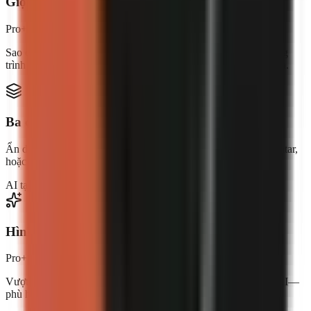
Giọng nói của bạn, thương hiệu của bạn
Pro+
Sao chép giọng nói của chính bạn hoặc mô tả người dẫn chương
trình lý tưởng. Mỗi video đều mang âm thanh đặc trưng của bạn.
Ba định dạng video
Ẩn danh với video kho hay AI, nhà sáng tạo AI với lớp phủ avatar,
hoặc video nói chuyện theo phong cách UGC.
AI tạo
Pro+
Avatar
Business
Hình ảnh do AI tạo ra
Pro+
Vượt ra ngoài video kho. Tạo ra các cảnh quay độc đáo bằng AI—
phù hợp hoàn hảo với từng cảnh trong kịch bản của bạn.