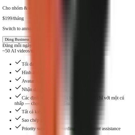
Cho nhóm & cơ quan
$
199
/tháng
Switch to annual & save $398
Dùng Business
Đăng mỗi ngày
~50 AI videos/mo
Tối đa 5 chỗ ngồi nhóm
Hình ảnh do AI tạo ra — công cụ cao cấp
Avatar AI
Nhận dạng thương hiệu
Các định dạng dựng sẵn bạn có thể tạo chỉ với một cú
nhấp — chọn một để bắt đầu.
Tất cả kiểu phụ đề
Sao chép giọng nói
Priority support, onboarding, and account assistance