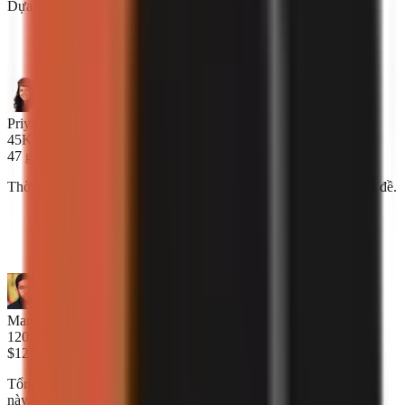
Dựa trên khảo sát nhà sáng tạo, tháng 1 năm 2025
“
AI viết kịch bản nghe thực sự tự nhiên. Khán giả của
tôi không thể phân biệt được.
”
Priya Naidu
45K người đăng ký
47 giây
Thời gian trung bình để tạo một video hoàn chỉnh từ chỉ một chủ đề.
“
Bây giờ tôi đăng 3 video mỗi ngày. Trước khi có
GoFaceless, tôi hầu như chỉ làm được 3 video mỗi
tuần.
”
Marcus Oyelaran
120K người đăng ký
$127K
Tổng thu nhập của các nhà sáng tạo GoFaceless chỉ trong tháng
này.