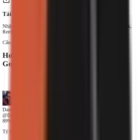
Tải xuống & đăng
Nhận video sẵn sàng đăng. Chia sẻ trên YouTube Shorts, TikTok,
Reels—ở bất cứ đâu.
Câu chuyện thành công của nhà sáng tạo
Hơn 2,500 nhà sáng tạo tin tưởng
GoFaceless.
“
GoFaceless thật tuyệt vời. Tôi định thuê người chỉnh
sửa video, nhưng giờ tôi không cần phải làm vậy nữa.
”
Daniel Kowalski
@DanKowalski
89%
Tỷ lệ nhà sáng tạo báo cáo tăng doanh thu trong tháng đầu tiên.