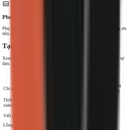
Phụ đề & nhạc nền tích hợp sẵn
Phụ đề hoạt hình theo nhiều phong cách, nhạc nền với âm lượng ưu
tiên giọng nói—tất cả tự động.
Tại sao chọn GoFaceless?
Xem cách chúng tôi so sánh với việc thuê người chỉnh sửa hoặc tự
làm.
Thuê người
go
faceless
Tự làm
chỉnh sửa
Miễn phí (thời
Chi phí mỗi tháng
Từ $29
$1.500–3.000
gian của bạn)
Live
Thời gian mỗi
production
2–5 ngày
4–8 giờ
video
progress
Viết kịch bản
Lồng tiếng AI