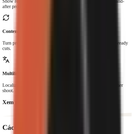
Show real controls, workflows, transformations, and before-and-
after proof.
Content repurposing
Turn product pages, blogs, and long-form content into social-ready
cuts.
Multilingual creatives
Localize narration and creative for new markets without another
shoot.
Xem những gì nhà sáng tạo đang làm
Cách hoạt động