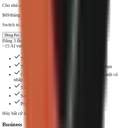
Cho nhà sáng tạo nghiêm túc
$
69
/tháng
Switch to annual & save $138
Dùng Pro
Đăng 3 lần/tuần
~15 AI videos/mo
Tối đa 3 chỗ ngồi nhóm
Tải lên và quản lý hình ảnh và video của riêng bạn
Các định dạng dựng sẵn bạn có thể tạo chỉ với một cú
nhấp — chọn một để bắt đầu.
Tất cả kiểu phụ đề
Sao chép giọng nói
Priority support and workflow guidance
Hủy bất cứ lúc nào. Không ràng buộc hợp đồng.
Business