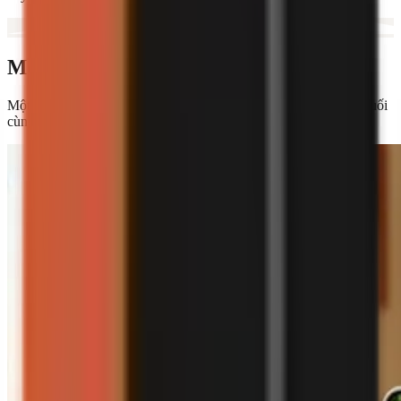
Mọi thứ bạn cần
Một công cụ tạo video hoàn chỉnh—từ kịch bản đến bản dựng cuối
cùng.