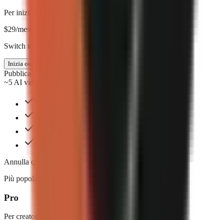
Per iniziare
$
29
/mese
Switch to annual & save $58
Inizia ora
Pubblica ogni settimana
~5 AI videos/mo
Immagini generate con IA
Risoluzione 720p
2 stili di didascalie
Standard email support
Annulla quando vuoi. Nessun contratto.
Più popolare
Pro
Per creator seri