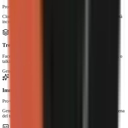
Pro+
Clona la tua voce o descrivi il narratore ideale. Ogni video suonerà
inconfondibilmente come te.
Tre formati video
Faceless con visual IA, creator IA con avatar in sovrapposizione, o
talking head in stile UGC completo.
Generato con IA
Pro+
Avatar
Business
Immagini generate con IA
Pro+
Genera scene originali con l'IA, perfettamente abbinate a ogni scena
del tuo script.