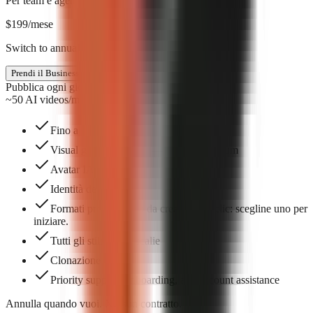
Per team e agenzie
$
199
/mese
Switch to annual & save $398
Prendi il Business
Pubblica ogni giorno
~50 AI videos/mo
Fino a 5 posti nel team
Visual generati con IA — motore premium
Avatar IA
Identità del brand
Formati pronti all'uso da creare in un clic: scegline uno per
iniziare.
Tutti gli stili di didascalie
Clonazione vocale
Priority support, onboarding, and account assistance
Annulla quando vuoi. Nessun contratto.