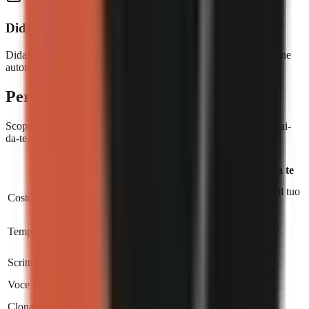
Didascalie e musica incluse
Didascalie animate in più stili, musica di sottofondo con riduzione
automatica del volume sulla voce, tutto automatico.
Perché GoFaceless?
Scopri come ci confrontiamo con l'assunzione di un editor o il fai-
da-te.
Assumi un
go
faceless
Fai da te
editor
$1.500–
Gratis (il tuo
Costo mensile
Da $29
3.000
tempo)
Live
Tempo per video
production
2–5 giorni
4–8 ore
progress
Scrittura script
Voce fuori campo IA
Clonazione vocale
Pro+