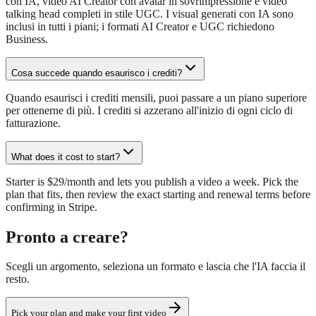
con IA, video AI Creator con avatar in sovrimpressione e video
talking head completi in stile UGC. I visual generati con IA sono
inclusi in tutti i piani; i formati AI Creator e UGC richiedono
Business.
Cosa succede quando esaurisco i crediti?
Quando esaurisci i crediti mensili, puoi passare a un piano superiore
per ottenerne di più. I crediti si azzerano all'inizio di ogni ciclo di
fatturazione.
What does it cost to start?
Starter is $29/month and lets you publish a video a week. Pick the
plan that fits, then review the exact starting and renewal terms before
confirming in Stripe.
Pronto a creare?
Scegli un argomento, seleziona un formato e lascia che l'IA faccia il
resto.
Pick your plan and make your first video