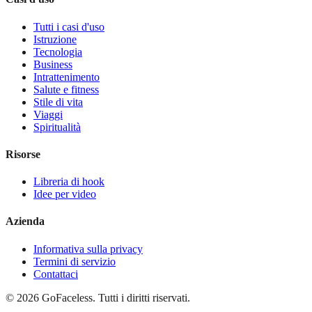
Tutti i casi d'uso
Istruzione
Tecnologia
Business
Intrattenimento
Salute e fitness
Stile di vita
Viaggi
Spiritualità
Risorse
Libreria di hook
Idee per video
Azienda
Informativa sulla privacy
Termini di servizio
Contattaci
© 2026 GoFaceless. Tutti i diritti riservati.