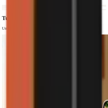
Tutto quello che ti serve
Un motore video completo, dallo script al rendering finale.