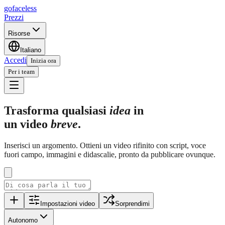
go
faceless
Prezzi
Risorse
Italiano
Accedi
Inizia ora
Per i team
Trasforma qualsiasi
idea
in
un video
breve
.
Inserisci un argomento. Ottieni un video rifinito con script, voce
fuori campo, immagini e didascalie, pronto da pubblicare ovunque.
Impostazioni video
Sorprendimi
Autonomo