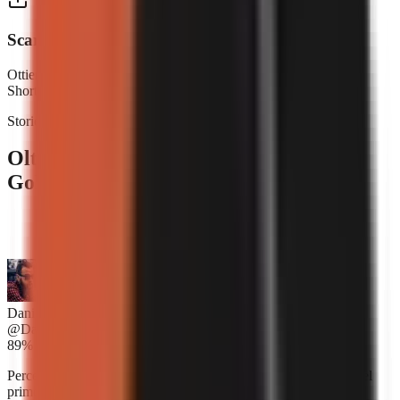
Scarica e pubblica
Ottieni un video pronto da pubblicare. Condividilo su YouTube
Shorts, TikTok, Reels, ovunque.
Storie di successo dei creator
Oltre 2,500 creator si fidano di
GoFaceless.
“
GoFaceless è incredibile. Stavo per assumere un editor
video, ma ora non ne ho più bisogno.
”
Daniel Kowalski
@DanKowalski
89%
Percentuale di creator che riportano un aumento dei guadagni nel
primo mese.