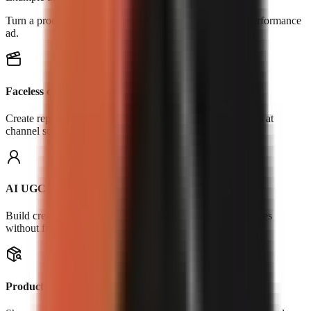
Turn a product, URL, or reference clip into an original performance
ad.
Faceless channels
Create repeatable Shorts, explainers, stories, and list videos at
channel scale.
AI UGC
Build creator-led hooks, testimonials, and product-use scenes
without filming.
Product demos