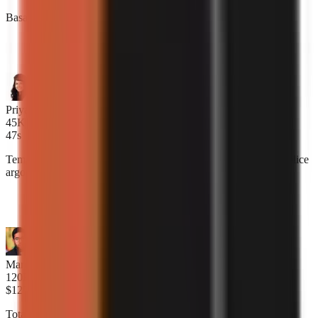
Basato su un sondaggio tra creator, gennaio 2025
“
L'IA scrive script che suonano davvero umani. Il mio
pubblico non riesce a capire la differenza.
”
Priya Naidu
45K iscritti
47s
Tempo medio per creare un video completo a partire da un semplice
argomento.
“
Ora pubblico 3 video al giorno. Prima di GoFaceless,
riuscivo a malapena a farne 3 a settimana.
”
Marcus Oyelaran
120K iscritti
$127K
Totale guadagnato dai creator di GoFaceless solo questo mese.