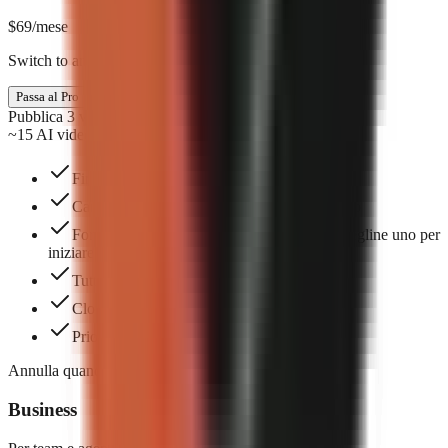
$
69
/mese
Switch to annual & save $138
Passa al Pro
Pubblica 3 volte a settimana
~15 AI videos/mo
Fino a 3 posti nel team
Carica e gestisci le tue immagini e i tuoi video
Formati pronti all'uso da creare in un clic: scegline uno per
iniziare.
Tutti gli stili di didascalie
Clonazione vocale
Priority support and workflow guidance
Annulla quando vuoi. Nessun contratto.
Business