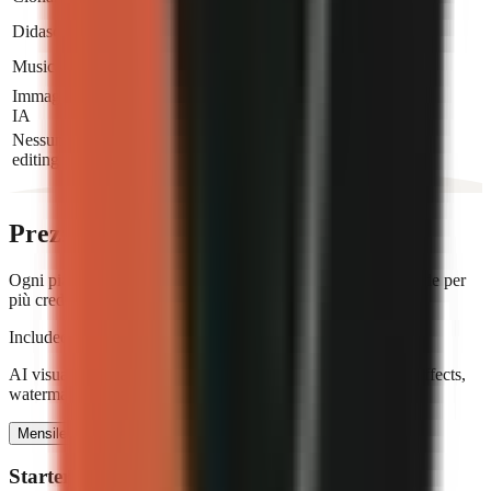
Didascalie automatiche
Musica di sottofondo
Immagini generate con
Pro+
IA
Nessuna competenza di
editing richiesta
Prezzi semplici
Ogni piano include la generazione video con IA. Fai l'upgrade per
più crediti e funzionalità.
Included in every paid plan
AI visuals, voiceover, animated captions, music and sound effects,
watermark-free 720p, and direct social publishing.
Mensile
Annuale
2 mesi gratis
Starter