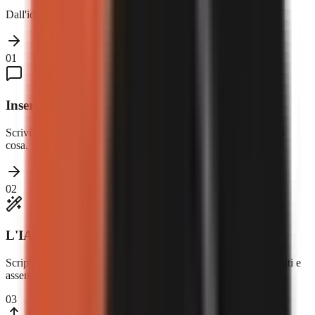
Dall'idea al video pubblicato in tre semplici passi.
01
Inserisci un argomento
Scrivi qualsiasi argomento: finanza, tecnologia, storia, qualsiasi
cosa. Scegli il formato e la voce.
02
L'IA crea il tuo video
Script, voce fuori campo, immagini, didascalie e musica, generati e
assemblati automaticamente.
03